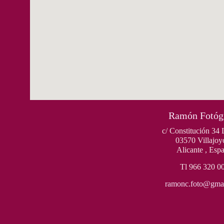
Ramón Fotóg
c/ Constitución 34 
03570
Villajoy
Alicante
,
Esp
Tl 966 320 0
ramonc.foto@gma