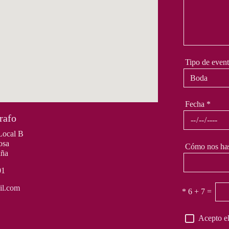
Tipo de even
Fecha
*
rafo
Local B
osa
Cómo nos ha
aña
01
il.com
*
6 + 7 =
Acepto el